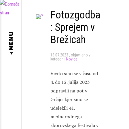
Fotozgodba
: Sprejem v
◂ MENU
Brežicah
13.07.2023
objavljeno v
kategoriji
Novice
Viveki smo se v času od
4. do 12. julija 2023
odpravili na pot v
Grčijo, kjer smo se
udeležili 41.
mednarodnega
zborovskega festivala v