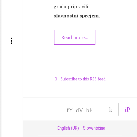
gradu pripravili
slavnostni sprejem
.
Read more...
Subscribe to this RSS feed
P
Y
V
F
rij
ou
im
ac
a
tu
eo
eb
v
Slovenščina
English (UK)
be
oo
a